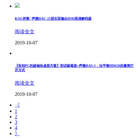
KOL评测 | 声雅DAC-25胆石双输出DSD高清解码器
阅读全文
2019-10-07
【告别PC的超袖珍桌面方案】初试鼠莓派+声雅HAS-1，论平衡HD650的最简打
开方式
阅读全文
2019-10-07
《
1
2
3
4
》