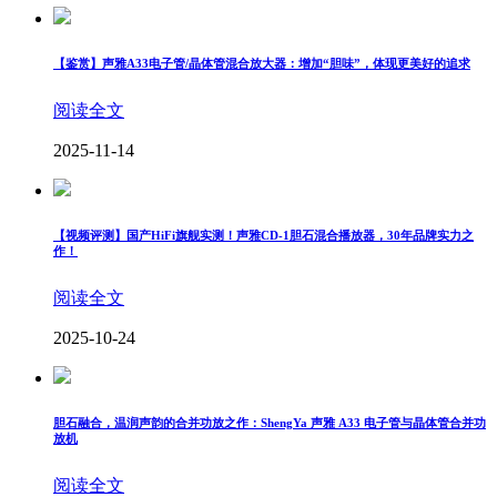
【鉴赏】声雅A33电子管/晶体管混合放大器：增加“胆味”，体现更美好的追求
阅读全文
2025-11-14
【视频评测】国产HiFi旗舰实测！声雅CD-1胆石混合播放器，30年品牌实力之
作！
阅读全文
2025-10-24
胆石融合，温润声韵的合并功放之作：ShengYa 声雅 A33 电子管与晶体管合并功
放机
阅读全文